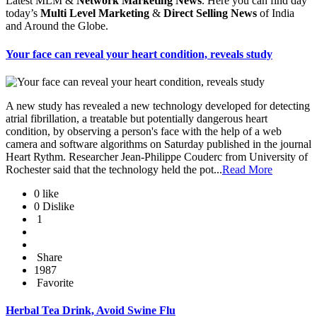
Latest MLM &
Network Marketing News
. Here you can find day
today’s
Multi Level Marketing
&
Direct Selling News
of India
and Around the Globe.
Your face can reveal your heart condition, reveals study
A new study has revealed a new technology developed for detecting
atrial fibrillation, a treatable but potentially dangerous heart
condition, by observing a person's face with the help of a web
camera and software algorithms on Saturday published in the journal
Heart Rythm. Researcher Jean-Philippe Couderc from University of
Rochester said that the technology held the pot...
Read More
0 like
0 Dislike
1
Share
1987
Favorite
Herbal Tea Drink, Avoid Swine Flu