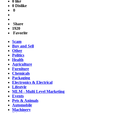
0 like
0 Dislike
0
Share
1920
Favorite
Scam
Buy and Sell
Other
Politics
Health
Agriculture
Furniture
Chemicals
Packaging
Electronics & Electrical
Lifestyle
MLM - Multi Level Marketing
Events
Pets & Animals
Automobile
Machinery