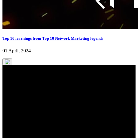
Top 10 learnings from Top 10 Network Marketing legends
01 April, 2024