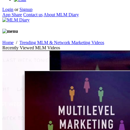
Login
or
Signup
App Share
Contact us
About MLM Diary
Home
/
Trending MLM & Network Marketing Videos
Recently Viewed MLM Videos