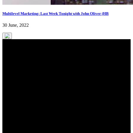
Multilevel Marketing: Last Week Tonight with John Oliver (HB
30 June, 2022