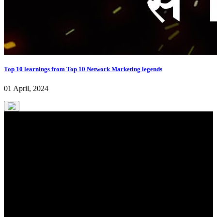
Top 10 learnings from Top 10 Network Marketing legends
01 April, 2024