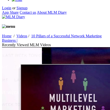
Login
or
Signup
App Share
Contact us
About MLM Diary
Home
/
Videos
/
10 Pillars of a Successful Network Marketing
Business |
Recently Viewed MLM Videos