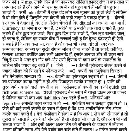
जरुर पढ़े। ये msg उनके लिये है जो डायरेक्ट सेल्लिंग इंडस्ट्रीज में कई साल से
काम कर रहे हैं और अभी भी उस मुकाम में नही पहुच पाये हैं जहाँ वो पहुचना
चाहते हैं। सभी mlm कंपनी में कुछ चंद लोग उस मुकाम को छू तो लेते है लेकिन
ये वो लोग होते हैं जिन्होंने उस कंपनी को सही टाइम पे पकड़ा होता है । दोस्तों,
हर ग्रुप में देखता हूँ कि, लोग मैसेज भेजते हैं कि, digital का जमाना आ गया है,
Currency का जमाना आ गया है, 2 महीने या 6 महीने तक नारा लगाते हैं, कुछ
लूटते हैं और कुछ लुट जाते, फिर कुछ दिन शांत रहते हैं, फिर लूट खसोट चालू
हो जाता है, लेकिन इन सबके बीच में सच्चाई यही है कि हेल्थ इंडस्ट्री ही ऐसी
सच्चाई है जिसका कल था, आज है और कल भी रहेगा, दोस्तों अगर आप
सम्मानजनक, स्वस्थ एवं सुखी संपन्न जीवन जीना चाहते हैं तो संपर्क कीजिए,
फैसला आपका क्योंकि आप सभी अक्लमंद हैं, इसके अलावा और भी बहुत सारे
बिंदू है उस पे अगर हम गौर करें और उसी हिसाब से काम करें तो सफलता के
चांसेस और ज्यादा बढ़ जाते हैं । जैसे----- ➡1.कंपनी प्रोडक्ट सेल्स करने से
ज्यादा लीडर को सिखाने पे फोकस करे । ➡2. कंपनी का एजुकेशन सिस्टम
और मैनेजमेंट शानदार हो । ➡3. कंपनी का प्रोफाईल स्ट्रांग हो । ➡4. कंपनी
का प्रोडक्ट ज्यादा महंगी न हो और रिजल्ट्स उसके शानदार हो । यानि की
तुरंत अमीर बनाने वाली कंपनी न हो । प्रोडक्ट हो कंपनी का न की quick get
rich wali scheme ho.. दोस्तों प्रोडक्ट बेस प्लान में थोड़ा टाइम लगता जरूर
है लेकिन कम से कम आप liabilities free रहते हैँ ➡5. अनिवार्य और
repurches अमाउंट बहुत ज्यादा न हो ➡6. मार्केटिंग प्लान उलझा हुआ न हो ।(
जैसे की कई सारी कंपनी के प्लान में होता है कि आप अनलिमिटेड लेग ओपन
करके काम करते हैं। वैसे कंडीशन में होता ये है कि आप 1 लेग को सँभालते हैं तो
दूसरा सो जाता है , दूसरे को सँभालते है तो तीसरा सो जाता है, और आगे भी यही
चलता रहता है । और इसी अलग अलग लेग को सँभालने के चक्कर में लीडर्स
अपना कीमती समय और पैसे बर्बाद कर चुके होते हैं साइड bv मेन्टेन करते करते