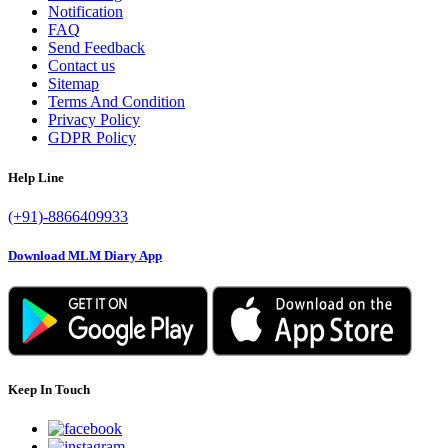
Notification
FAQ
Send Feedback
Contact us
Sitemap
Terms And Condition
Privacy Policy
GDPR Policy
Help Line
(+91)-8866409933
Download MLM Diary App
Keep In Touch