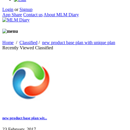
Login
or
Signup
App Share
Contact us
About MLM Diary
Home
/
Classified
/
new product base plan with unique plan
Recently Viewed Classified
new product base plan wit...
23 February, 2017