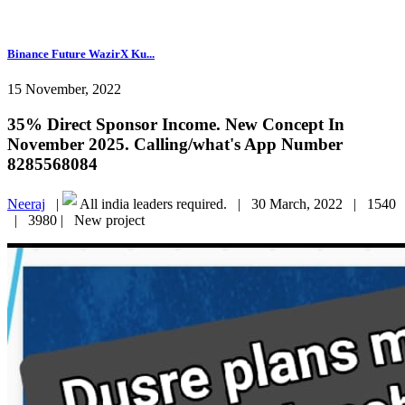
Binance Future WazirX Ku...
15 November, 2022
35% Direct Sponsor Income. New Concept In
November 2025. Calling/what's App Number
8285568084
Neeraj
|
All india leaders required. |
30 March, 2022 |
1540
|
3980 |
New project