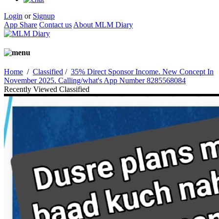
Login
or
Signup
App Share
Contact us
About MLM Diary
Home
/
Classified
/
35% Direct Sponsor Income. New Concept In
November 2025. Calling/what's App Number 8285568084
Recently Viewed Classified