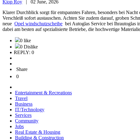
Kiop Roy
|
02 June, 2026
Klarer Durchblick sorgt für entspanntes Fahren, besonders bei Nacht 
Verschleiß sofort austauschen. Achten Sie zudem darauf, groben Schmut
neue
Opel windschutzscheibe
bei Autoglas Service bei Ihrautoglas i
dabei am besten auf spezialisierte Betriebe, die hochwertige Materiali
0 like
0 Dislike
REPLY: 0
Share
0
Entertainment & Recreations
Travel
Business
IT/Technology
Services
Community
Jobs
Real Estate & Housing
Building & Construction