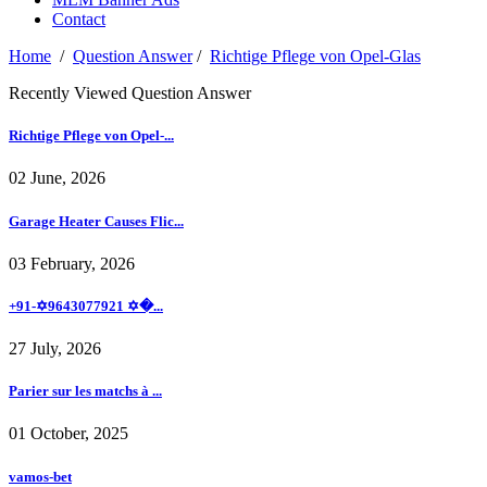
Contact
Home
/
Question Answer
/
Richtige Pflege von Opel-Glas
Recently Viewed Question Answer
Richtige Pflege von Opel-...
02 June, 2026
Garage Heater Causes Flic...
03 February, 2026
+91-✡️9643077921 ✡�...
27 July, 2026
Parier sur les matchs à ...
01 October, 2025
vamos-bet