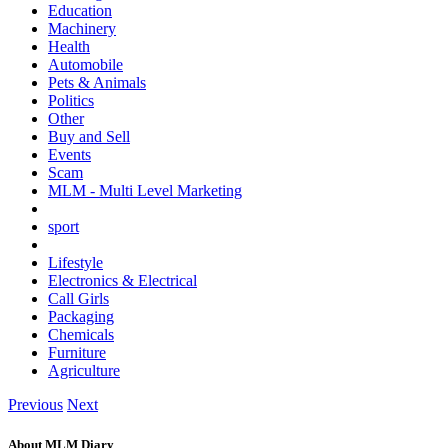
Education
Machinery
Health
Automobile
Pets & Animals
Politics
Other
Buy and Sell
Events
Scam
MLM - Multi Level Marketing
sport
Lifestyle
Electronics & Electrical
Call Girls
Packaging
Chemicals
Furniture
Agriculture
Previous
Next
About MLM Diary