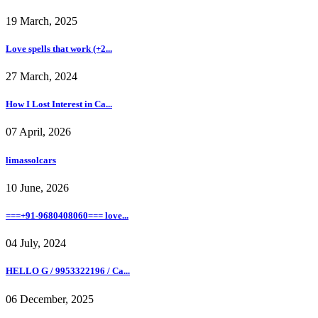
19 March, 2025
Love spells that work (+2...
27 March, 2024
How I Lost Interest in Ca...
07 April, 2026
limassolcars
10 June, 2026
===+91-9680408060=== love...
04 July, 2024
HELLO G / 9953322196 / Ca...
06 December, 2025