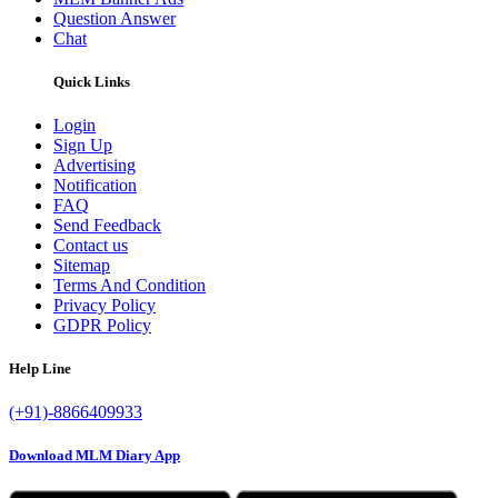
Question Answer
Chat
Quick Links
Login
Sign Up
Advertising
Notification
FAQ
Send Feedback
Contact us
Sitemap
Terms And Condition
Privacy Policy
GDPR Policy
Help Line
(+91)-8866409933
Download MLM Diary App