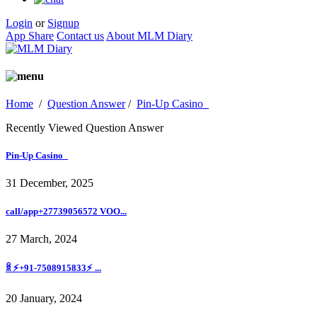
Login
or
Signup
App Share
Contact us
About MLM Diary
Home
/
Question Answer
/
Pin-Up Casino_
Recently Viewed Question Answer
Pin-Up Casino_
31 December, 2025
call/app+27739056572 VOO...
27 March, 2024
ꐠ ⚡+91-7508915833⚡ ...
20 January, 2024