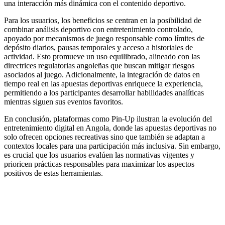
una interacción más dinámica con el contenido deportivo.
Para los usuarios, los beneficios se centran en la posibilidad de
combinar análisis deportivo con entretenimiento controlado,
apoyado por mecanismos de juego responsable como límites de
depósito diarios, pausas temporales y acceso a historiales de
actividad. Esto promueve un uso equilibrado, alineado con las
directrices regulatorias angoleñas que buscan mitigar riesgos
asociados al juego. Adicionalmente, la integración de datos en
tiempo real en las apuestas deportivas enriquece la experiencia,
permitiendo a los participantes desarrollar habilidades analíticas
mientras siguen sus eventos favoritos.
En conclusión, plataformas como Pin-Up ilustran la evolución del
entretenimiento digital en Angola, donde las apuestas deportivas no
solo ofrecen opciones recreativas sino que también se adaptan a
contextos locales para una participación más inclusiva. Sin embargo,
es crucial que los usuarios evalúen las normativas vigentes y
prioricen prácticas responsables para maximizar los aspectos
positivos de estas herramientas.