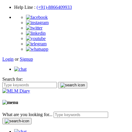
Help Line
:
(+91)-8866409933
Login
or
Signup
Search for:
What are you looking for...