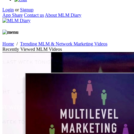
Login
or
Signup
App Share
Contact us
About MLM Diary
Home
/
Trending MLM & Network Marketing Videos
Recently Viewed MLM Videos