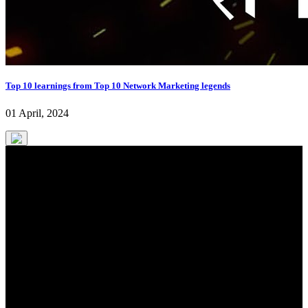
Top 10 learnings from Top 10 Network Marketing legends
01 April, 2024