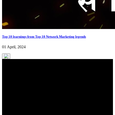
Top 10 learnings from Top 10 Network Marketing legends
01 April, 2024