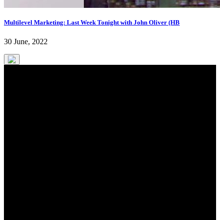
Multilevel Marketing: Last Week Tonight with John Oliver (HB
30 June, 2022