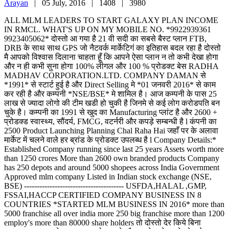
Arayan
|
05 July, 2016 |
1408 |
3980
ALL MLM LEADERS TO START GALAXY PLAN INCOME
IN RMCL. WHAT'S UP ON MY MOBILE NO. *9922939361
9923405062* दोस्तो आ गया है 21 वी सदी का सबसे बैस्ट प्लान FTB,
DRB के साथ साथ GPS जो नैटवर्क मार्केटिगं का इतिहास बदल रहा है दोस्तो
मै आपको विश्वास दिलाना चाहता हूँ कि आपने ऐसा प्लान न तो कभी देखा होगा
और न ही कभी सुना होगा 100% लीगल और 100 % प्रोडक्ट बेस RADHA
MADHAV CORPORATION.LTD. COMPANY DAMAN से
*1991* से स्टार्ट हुई है और Direct Selling मे *01 जनवरी 2016* से काम
कर रही है और कम्पनी *NSE/BSE* मे शामिल है। आज कम्पनी के पास 25
लाख से ज्यादा लोगो की टीम खडी हो चुकी है जिनमे से कई लोग करोडपति बन
चुके है। कम्पनी का 1991 से खुद का Manufacturing प्लांट है और 2600 +
प्रोडक्ड स्वास्थ्य, सौंदर्य, FMCG, वटर्नरी और कपड़े सम्बन्धी है l कंपनी का
2500 Product Launching Planning Chal Raha Hai जहाँ पर के अलावा
मार्केट में चलने वाले हर ब्रांड के प्रोडक्ट उपलब्ध है l Company Details:*
Established Company running since last 25 years Assets worth more
than 1250 crores More than 2600 own branded products Company
has 250 depots and around 5000 shopees across India Government
Approved mlm company Listed in Indian stock exchange (NSE,
BSE) --------------------------------------- USFDA,HALAL ,GMP,
FSSAI,HACCP CERTIFIED COMPANY BUSINESS IN 8
COUNTRIES *STARTED MLM BUSINESS IN 2016* more than
5000 franchise all over india more 250 big franchise more than 1200
employ's more than 80000 share holders तो दोस्तो देर किये बिना