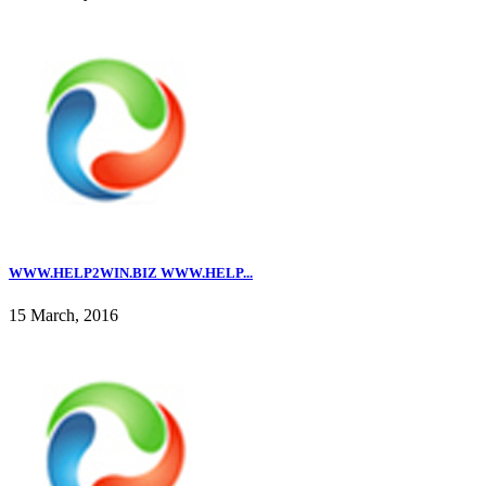
WWW.HELP2WIN.BIZ WWW.HELP...
15 March, 2016