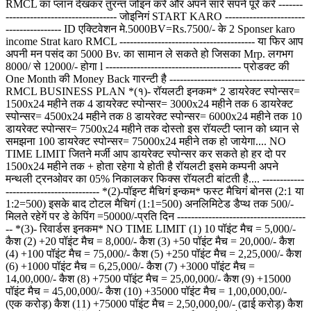
RMCL का प्लान देखकर तुरन्त जोइन करे और अपने सारे सपने पूरे करे -------
-------------------------------- जोइनिगं START KARO -----------------------
---------------- ID एक्टिवेशन मे.5000BV=Rs.7500/- के 2 Sponser karo
income Strat karo RMCL --------------------------------------- या फिर आप
अपनी मन पसंद का 5000 Bv. का सामान ले सकते हो जिसका Mrp. लगभग
8000/ से 12000/- होगा l --------------------------------------- प्रोडक्ट की
One Month की Money Back गारन्टी है ---------------------------------------
RMCL BUSINESS PLAN *(१)- रॉयलटी इनकम* 2 डायरेक्ट स्पोन्सर=
1500x24 महीने तक 4 डायरेक्ट स्पोन्सर= 3000x24 महीने तक 6 डायरेक्ट
स्पोन्सर= 4500x24 महीने तक 8 डायरेक्ट स्पोन्सर= 6000x24 महीने तक 10
डायरेक्ट स्पोन्सर= 7500x24 महीने तक दोस्तो इस रॉयल्टी प्लान को ध्यान से
समझना 100 डायरेक्ट स्पोन्सर= 75000x24 महीने तक हो जायेगा.... NO
TIME LIMIT जितने मर्जी आप डायरेक्ट स्पोन्सर कर सकते हो हर दो पर
1500x24 महीने तक + होता रहेगा ये होती है रॉयलटी इसमे कम्पनी अपने
मन्थली ट्रनओवर का 05% निकालकर फिक्स रॉयलटी बांटती है.... ------------
--------------------------- *(2)-पॉइन्ट मैचिगं इन्कम* फस्ट मैचिगं बोनस (2:1 या
1:2=500) इसके बाद टोटल मैचिगं (1:1=500) अनलिमिटेड डैप्थ तक 500/-
मिलते रहेगें पर डे केपिंग =50000/-प्रति दिन -------------------------------------
-- *(3)- रिवार्डस इनकम* NO TIME LIMIT (1) 10 पॉइंट मैच = 5,000/-
कैश (2) +20 पॉइंट मैच = 8,000/- कैश (3) +50 पॉइंट मैच = 20,000/- कैश
(4) +100 पॉइंट मैच = 75,000/- कैश (5) +250 पॉइंट मैच = 2,25,000/- कैश
(6) +1000 पॉइंट मैच = 6,25,000/- कैश (7) +3000 पॉइंट मैच =
14,00,000/- कैश (8) +7500 पॉइंट मैच = 25,00,000/- कैश (9) +15000
पॉइंट मैच = 45,00,000/- कैश (10) +35000 पॉइंट मैच = 1,00,000,00/-
(एक करोड़) कैश (11) +75000 पॉइंट मैच = 2,50,000,00/- (ढाई करोड़) कैश