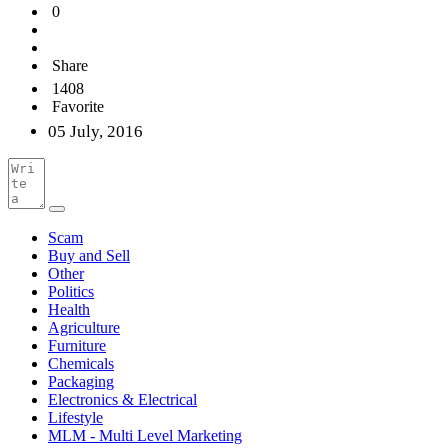
0
Share
1408
Favorite
05 July, 2016
Scam
Buy and Sell
Other
Politics
Health
Agriculture
Furniture
Chemicals
Packaging
Electronics & Electrical
Lifestyle
MLM - Multi Level Marketing