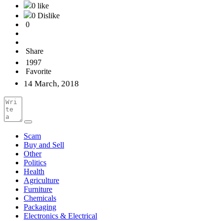
0 like
0 Dislike
0
Share
1997
Favorite
14 March, 2018
Scam
Buy and Sell
Other
Politics
Health
Agriculture
Furniture
Chemicals
Packaging
Electronics & Electrical