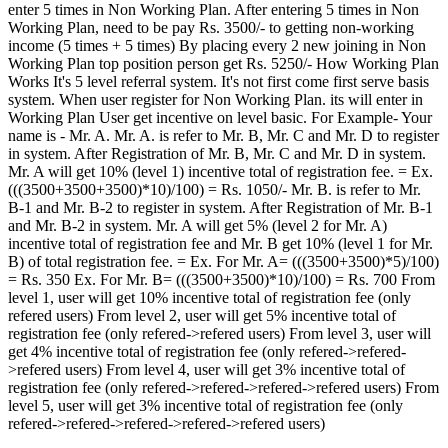
enter 5 times in Non Working Plan. After entering 5 times in Non
Working Plan, need to be pay Rs. 3500/- to getting non-working
income (5 times + 5 times) By placing every 2 new joining in Non
Working Plan top position person get Rs. 5250/- How Working Plan
Works It's 5 level referral system. It's not first come first serve basis
system. When user register for Non Working Plan. its will enter in
Working Plan User get incentive on level basic. For Example- Your
name is - Mr. A. Mr. A. is refer to Mr. B, Mr. C and Mr. D to register
in system. After Registration of Mr. B, Mr. C and Mr. D in system.
Mr. A will get 10% (level 1) incentive total of registration fee. = Ex.
(((3500+3500+3500)*10)/100) = Rs. 1050/- Mr. B. is refer to Mr.
B-1 and Mr. B-2 to register in system. After Registration of Mr. B-1
and Mr. B-2 in system. Mr. A will get 5% (level 2 for Mr. A)
incentive total of registration fee and Mr. B get 10% (level 1 for Mr.
B) of total registration fee. = Ex. For Mr. A= (((3500+3500)*5)/100)
= Rs. 350 Ex. For Mr. B= (((3500+3500)*10)/100) = Rs. 700 From
level 1, user will get 10% incentive total of registration fee (only
refered users) From level 2, user will get 5% incentive total of
registration fee (only refered->refered users) From level 3, user will
get 4% incentive total of registration fee (only refered->refered-
>refered users) From level 4, user will get 3% incentive total of
registration fee (only refered->refered->refered->refered users) From
level 5, user will get 3% incentive total of registration fee (only
refered->refered->refered->refered->refered users)