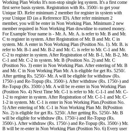
Working Plan Works It's non-stop single leg system. It's a first come
first serve basis system. Registration with Rs. 3500/- to get your
Unique ID. Refer minimum 2 member for register in system with
your Unique ID (as a Reference ID). After refer minimum 2
member, you will be enter in Non Working Plan. Minimum 2 new
member required in Non Working Plan downline to earned money.
For Example Your name is - Mr. A. Mr. A. is refer to Mr. B and Mr.
C to register in system. After Registration of Mr. B and Mr. C in
system. Mr. A enter in Non Working Plan (Position No. 1). Mr. B. is
refer to Mr. B-1 and Mr. B-2 and Mr. C. is refer to Mr. C-1 and Mr.
C-2 to register in system. After Registration of Mr. B-1, Mr. B-2, Mr.
C-1 and Mr. C-2 in system. Mr. B (Position No. 2) and Mr. C
(Position No. 3) enter in Non Working Plan. After entering of Mr. B
and Mr. C in Non Working Plan Mr. A is eligible for get Rs. 5250/.
After getting Rs. 5250/- Mr. A will be eligible for withdraw (Rs.
1750/-) and Re-Topup (Rs. 3500/-). After withdraw (Rs. 1750/-) and
Re-Topup (Rs. 3500/-) Mr. A will be re-enter in Non Working Plan
(Position No. 4) Next Time Mr. C-1 is refer to Mr. C-1-1 and Mr. C-
1-2 to register in system. After Registration of Mr. C-1-1 and Mr. C-
1-2 in system. Mr. C-1 is enter in Non Working Plan.(Position No.
5) After entering of Mr. C-1 in Non Working Plan Mr. B(Position
No. 2) is eligible for get Rs. 5250/. After getting Rs. 5250/- Mr. B
will be eligible for withdraw (Rs. 1750/-) and Re-Topup (Rs.
3500/-). After withdraw (Rs. 1750/-) and Re-Topup (Rs. 3500/-) Mr.
B will be re-enter in Non Working Plan (Position No. 6) Every user