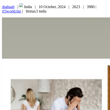
shahaab
|
India |
10 October, 2024 |
2623 |
3980 |
rf3world.biz
|
firmax3 india