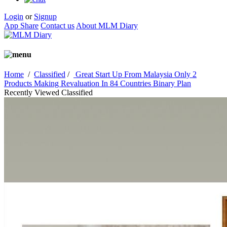
Login
or
Signup
App Share
Contact us
About MLM Diary
Home
/
Classified
/
Great Start Up From Malaysia Only 2
Products Making Revaluation In 84 Countries Binary Plan
Recently Viewed Classified