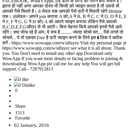
FACEBOOK, What's Apps ,ऐड डाल के लोगो को प्लान बता सकते है।
इतना ही नहीं अगर आपका दोस्त भी किसी को ज्वाइन करता है तौ उससे भी
आपको पैसे मिलते है। 8 लेवल तक आपको पैसे फ्री में मिलती रहेगे lifetime
तक। (8लेवल= आपने join कराया A को,A ने B, B ने C, C ने D, D ने E, E
ने F, F ने G, G ने H को) A को आपने ज्वाइन कराया लेकिन पैसे आपको
B,C,D,E,F,GऔरH से भी आएंगे। बिना मेहनत किये आपको इनसे पैसे आते
रहेंगे। क्या सोच रहे है आप..ये सच है.......... ज्यादा सोचो मत.... पैसे लगते तो
सोचते... ये तो एकदम Free है फ्री ज्वाइन करने के लिये इस⬇लिंक पे क्लीक
करें - https://www.wowapp.com/w/alfayez Visit my personal page at
https://www.wowapp.com/w/alfayez see what it is all about. Thank
you. You Don't need to install any other app Download only
WowApp If you want more details or facing problem in joining &
downloading WowApp plz call me for any help You will get full
support. Call-- 7287912813
0 like
0 Dislike
0
Share
1513
Favorite
02 January, 2016