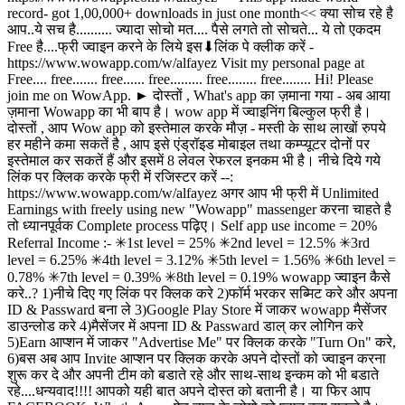
record- got 1,00,000+ downloads in just one month<< क्या सोच रहे है
आप..ये सच है.......... ज्यादा सोचो मत.... पैसे लगते तो सोचते... ये तो एकदम
Free है....फ्री ज्वाइन करने के लिये इस⬇लिंक पे क्लीक करें -
https://www.wowapp.com/w/alfayez Visit my personal page at
Free.... free....... free...... free......... free........ free........ Hi! Please
join me on WowApp. ► दोस्तों , What's app का ज़माना गया - अब आया
ज़माना Wowapp का भी बाप है। wow app में ज्वाइनिंग बिल्कुल फ्री है।
दोस्तों , आप Wow app को इस्तेमाल करके मौज़ - मस्ती के साथ लाखों रुपये
हर महीने कमा सकतें है , आप इसे एंड्रॉइड मोबाइल तथा कम्प्यूटर दोनों पर
इस्तेमाल कर सकतें हैं और इसमें 8 लेवल रेफरल इनकम भी है। नीचे दिये गये
लिंक पर क्लिक करके फ्री में रजिस्टर करें --:
https://www.wowapp.com/w/alfayez अगर आप भी फ्री में Unlimited
Earnings with freely using new "Wowapp" massenger करना चाहते है
तो ध्यानपूर्वक Complete process पढ़िए। Self app use income = 20%
Referral Income :- ✳1st level = 25% ✳2nd level = 12.5% ✳3rd
level = 6.25% ✳4th level = 3.12% ✳5th level = 1.56% ✳6th level =
0.78% ✳7th level = 0.39% ✳8th level = 0.19% wowapp ज्वाइन कैसे
करे..? 1)नीचे दिए गए लिंक पर क्लिक करे 2)फॉर्म भरकर सब्मिट करे और अपना
ID & Passward बना ले 3)Google Play Store में जाकर wowapp मैसेंजर
डाउन्लोड करे 4)मैसेंजर में अपना ID & Passward डाल् कर लोगिन करे
5)Earn आप्शन में जाकर "Advertise Me" पर क्लिक करके "Turn On" करे,
6)बस अब आप Invite आप्शन पर क्लिक करके अपने दोस्तों को ज्वाइन करना
शुरू कर दे और अपनी टीम को बडाते रहे और साथ-साथ इन्कम को भी बडाते
रहे....धन्यवाद!!!! आपको यही बात अपने दोस्त को बतानी है। या फिर आप