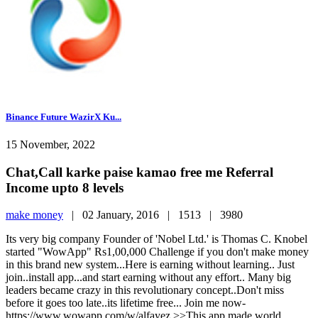
Binance Future WazirX Ku...
15 November, 2022
Chat,Call karke paise kamao free me Referral
Income upto 8 levels
make money
|
02 January, 2016 |
1513 |
3980
Its very big company Founder of 'Nobel Ltd.' is Thomas C. Knobel
started "WowApp" Rs1,00,000 Challenge if you don't make money
in this brand new system...Here is earning without learning.. Just
join..install app...and start earning without any effort.. Many big
leaders became crazy in this revolutionary concept..Don't miss
before it goes too late..its lifetime free... Join me now-
https://www.wowapp.com/w/alfayez >>This app made world