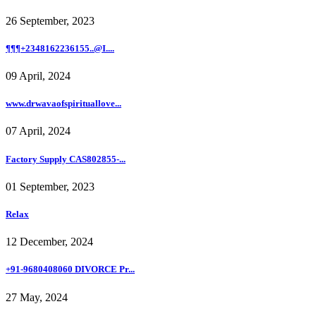
26 September, 2023
¶¶¶+2348162236155..@I....
09 April, 2024
www.drwavaofspirituallove...
07 April, 2024
Factory Supply CAS802855-...
01 September, 2023
Relax
12 December, 2024
+91-9680408060 DIVORCE Pr...
27 May, 2024