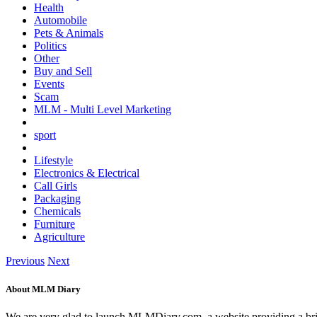
Health
Automobile
Pets & Animals
Politics
Other
Buy and Sell
Events
Scam
MLM - Multi Level Marketing
sport
Lifestyle
Electronics & Electrical
Call Girls
Packaging
Chemicals
Furniture
Agriculture
Previous
Next
About MLM Diary
We are very glad to launch MLMDiary.com, a website providing a br