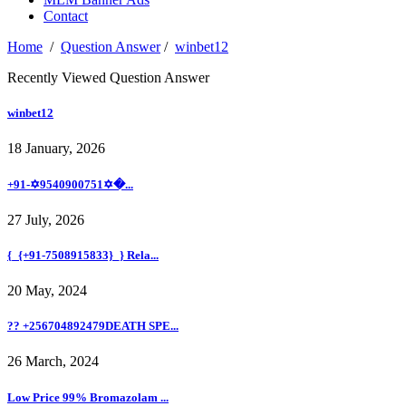
Contact
Home
/
Question Answer
/
winbet12
Recently Viewed Question Answer
winbet12
18 January, 2026
+91-✡️9540900751✡�...
27 July, 2026
{_{+91-7508915833}_} Rela...
20 May, 2024
?? +256704892479DEATH SPE...
26 March, 2024
Low Price 99% Bromazolam ...