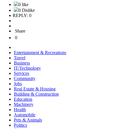
0 like
0 Dislike
REPLY: 0
Share
0
Entertainment & Recreations
Travel
Business
IT/Technology
Services
Community
Jobs
Real Estate & Housing
Building & Construction
Education
Machinery
Health
Automobile
Pets & Animals
Politics