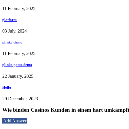
11 February, 2025
platform
03 July, 2024
plinko demo
11 February, 2025
plinko game demo
22 January, 2025
Hello
29 December, 2023
Wie binden Casinos Kunden in einem hart umkämpf
Add Answer