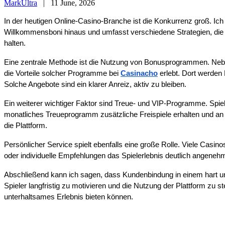
MarkUltra
|
11 June, 2026
In der heutigen Online-Casino-Branche ist die Konkurrenz groß. Ich 
Willkommensboni hinaus und umfasst verschiedene Strategien, die da
halten.
Eine zentrale Methode ist die Nutzung von Bonusprogrammen. Neben
die Vorteile solcher Programme bei 
Casinacho
 erlebt. Dort werden
Solche Angebote sind ein klarer Anreiz, aktiv zu bleiben.
Ein weiterer wichtiger Faktor sind Treue- und VIP-Programme. Spiele
monatliches Treueprogramm zusätzliche Freispiele erhalten und an s
die Plattform.
Persönlicher Service spielt ebenfalls eine große Rolle. Viele Casino
oder individuelle Empfehlungen das Spielerlebnis deutlich angenehme
Abschließend kann ich sagen, dass Kundenbindung in einem hart um
Spieler langfristig zu motivieren und die Nutzung der Plattform zu st
unterhaltsames Erlebnis bieten können.