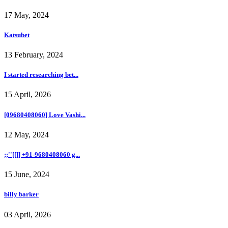
17 May, 2024
Katsubet
13 February, 2024
I started researching bet...
15 April, 2026
[09680408060] Love Vashi...
12 May, 2024
;;''[[]] +91-9680408060 g...
15 June, 2024
billy barker
03 April, 2026