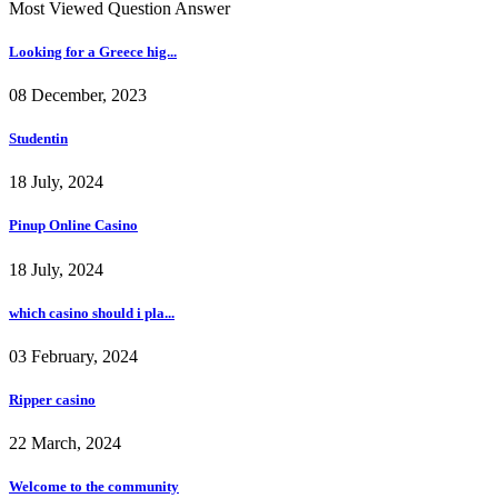
Most Viewed Question Answer
Looking for a Greece hig...
08 December, 2023
Studentin
18 July, 2024
Pinup Online Casino
18 July, 2024
which casino should i pla...
03 February, 2024
Ripper casino
22 March, 2024
Welcome to the community