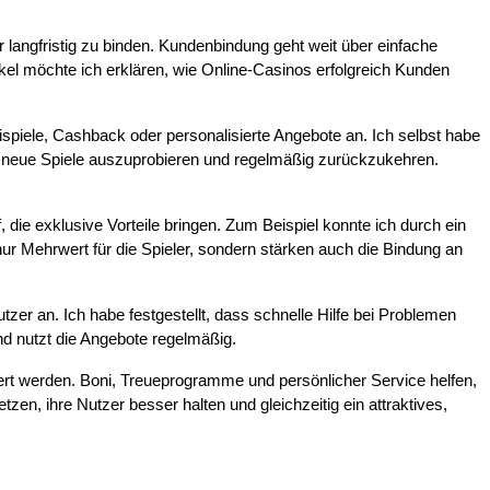
 langfristig zu binden. Kundenbindung geht weit über einfache 
kel möchte ich erklären, wie Online-Casinos erfolgreich Kunden 
iele, Cashback oder personalisierte Angebote an. Ich selbst habe 
t, neue Spiele auszuprobieren und regelmäßig zurückzukehren. 
die exklusive Vorteile bringen. Zum Beispiel konnte ich durch ein 
r Mehrwert für die Spieler, sondern stärken auch die Bindung an 
tzer an. Ich habe festgestellt, dass schnelle Hilfe bei Problemen 
und nutzt die Angebote regelmäßig.
t werden. Boni, Treueprogramme und persönlicher Service helfen, 
zen, ihre Nutzer besser halten und gleichzeitig ein attraktives, 