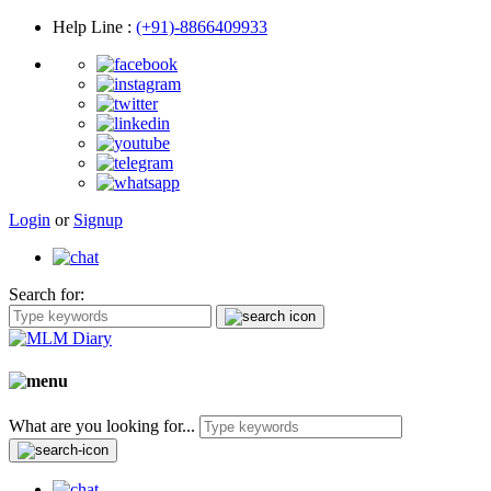
Help Line
:
(+91)-8866409933
Login
or
Signup
Search for:
What are you looking for...