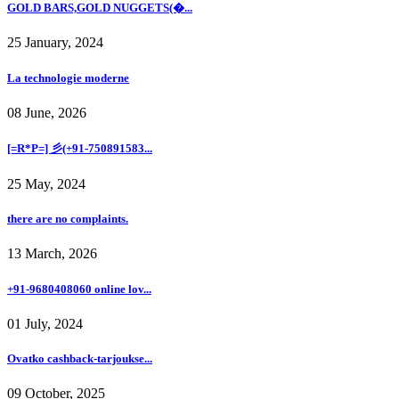
GOLD BARS,GOLD NUGGETS(�...
25 January, 2024
La technologie moderne
08 June, 2026
[=R*P=] 彡(+91-750891583...
25 May, 2024
there are no complaints.
13 March, 2026
+91-9680408060 online lov...
01 July, 2024
Ovatko cashback-tarjoukse...
09 October, 2025