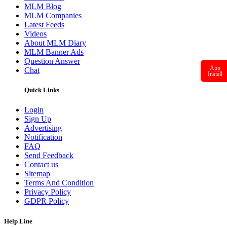
MLM Blog
MLM Companies
Latest Feeds
Videos
About MLM Diary
MLM Banner Ads
Question Answer
App
Chat
Install
Quick Links
Login
Sign Up
Advertising
Notification
FAQ
Send Feedback
Contact us
Sitemap
Terms And Condition
Privacy Policy
GDPR Policy
Help Line