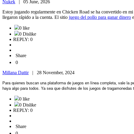
Nukek
|
05 June, 2026
Estoy jugando regularmente en Chicken Road se ha convertido en mi jue
llegaron rápido a la cuenta. El sitio
juego del pollo para ganar dinero
e
0 like
0 Dislike
REPLY: 0
Share
0
Millana Dattir
|
28 November, 2024
Para quienes buscan una plataforma de juegos en línea completa, vale la p
haya algo para todos. Ya sea que disfrutes de los juegos de tragamonedas t
0 like
0 Dislike
REPLY: 0
Share
0