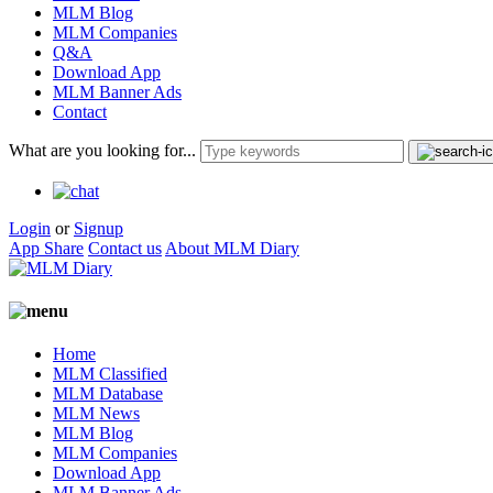
MLM Blog
MLM Companies
Q&A
Download App
MLM Banner Ads
Contact
What are you looking for...
Login
or
Signup
App Share
Contact us
About MLM Diary
Home
MLM Classified
MLM Database
MLM News
MLM Blog
MLM Companies
Download App
MLM Banner Ads