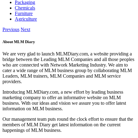
Packaging
Chemicals
Furniture
Agriculture
Previous
Next
About MLM Diary
We are very glad to launch MLMDiary.com, a website providing a
bridge between the Leading MLM Companies and all those peoples
who are connected with Network Marketing Industry. We aim to
cater a wide range of MLM business group by collaborating MLM
Leaders, MLM trainers, MLM Companies and MLM service
providers.
Introducing MLMDiary.com, a new effort by leading business
marketing company to offer an informative website on MLM
business. With our ideas and vision we assure you to offer latest
information on MLM business.
Our management team puts round the clock effort to ensure that the
members of MLM Diary get latest information on the current
happenings of MLM business.