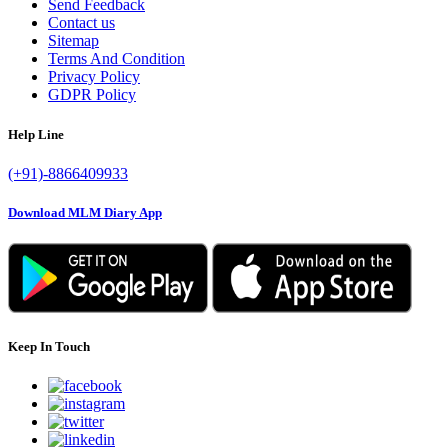
Send Feedback
Contact us
Sitemap
Terms And Condition
Privacy Policy
GDPR Policy
Help Line
(+91)-8866409933
Download MLM Diary App
Keep In Touch