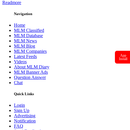
Readmore
Navigation
Home
MLM Classified
MLM Database
MLM News
MLM Blog
MLM Companies
App
Latest Feeds
Install
Videos
About MLM Diary
MLM Banner Ads
Question Answer
Chat
Quick Links
Login
Sign Up
Advertising
Notification
FAQ