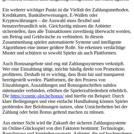
Ein weiterer wichtiger Punkt ist die Vielfalt der Zahlungsmethoden.
Kreditkarten, Banküberweisungen, E-Wallets oder
Kryptowährungen – die Auswahl muss flexibel und
benutzerfreundlich sein. Gleichzeitig müssen die Anbieter
sicherstellen, dass alle Transaktionen zuverlässig überwacht werden,
um Betrug und Geldwäsche zu verhindern. In diesem
Zusammenhang spielen automatisierte Systeme und intelligente
Algorithmen eine immer größere Rolle. Sie erkennen verdächtige
Muster und schützen so sowohl Spieler als auch Plattformen.
Auch Bonusangebote sind eng mit Zahlungssystemen verknüpft.
Wer eine Einzahlung tätigt, möchte häufig direkt von Promotions
profitieren. Deshalb ist es wichtig, dass Boni fair und transparent
bereitgestellt werden. Plattformen, die den Prozess von
Einzahlungen, Auszahlungen und Bonusgutschriften nahtlos
miteinander verbinden, erhöhen die Spielerzufriedenheit erheblich.
Die
https://cosmic-slot.be/bonus/
sind hierfür ein Beispiel: Durch
klare Bedingungen und eine einfache Handhabung können Spieler
problemlos ihre Belohnungen nutzen, ohne Unsicherheiten bei der
Zahlung oder beim Bonus geltend machen zu müssen.
Aus meiner Sicht wird die Zukunft der sicheren Zahlungssysteme
im Online-Glücksspiel von drei Faktoren bestimmt: Technologie,
Regulierung und Spielerbewusstsein. Anbieter, die auf hochmoderne