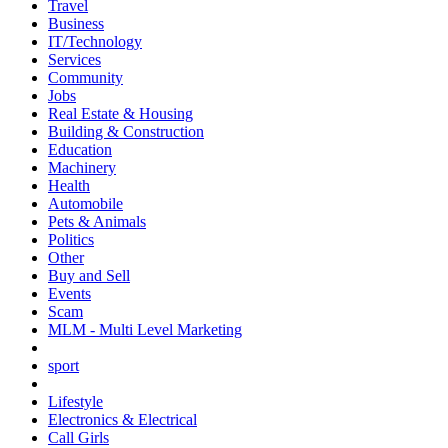
Travel
Business
IT/Technology
Services
Community
Jobs
Real Estate & Housing
Building & Construction
Education
Machinery
Health
Automobile
Pets & Animals
Politics
Other
Buy and Sell
Events
Scam
MLM - Multi Level Marketing
sport
Lifestyle
Electronics & Electrical
Call Girls