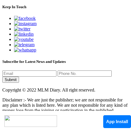
Keep In Touch
Subscribe for Latest News and Updates
Copyright © 2022 MLM Diary. All right reserved.
Disclaimer :- We are just the publisher; we are not responsible for
any plan which is listed here. We are not responsible for any kind of
money lose from the joining or participation in the published
programs here. It is your responsibility that where you have to
invest/join any kind of program, it mean that we are not responsible
App Install
by