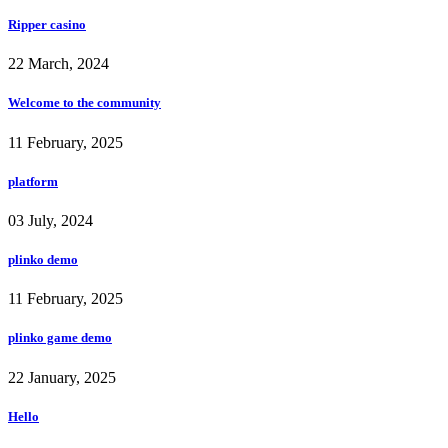
Ripper casino
22 March, 2024
Welcome to the community
11 February, 2025
platform
03 July, 2024
plinko demo
11 February, 2025
plinko game demo
22 January, 2025
Hello