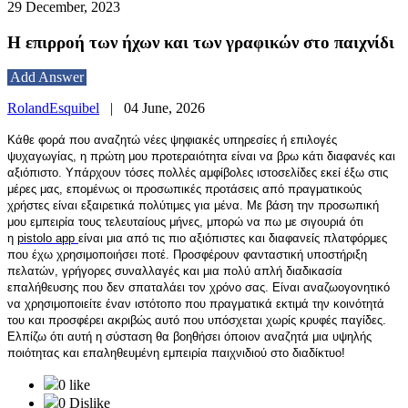
29 December, 2023
Η επιρροή των ήχων και των γραφικών στο παιχνίδι
Add Answer
RolandEsquibel
|
04 June, 2026
Κάθε φορά που αναζητώ νέες ψηφιακές υπηρεσίες ή επιλογές
ψυχαγωγίας, η πρώτη μου προτεραιότητα είναι να βρω κάτι διαφανές και
αξιόπιστο. Υπάρχουν τόσες πολλές αμφίβολες ιστοσελίδες εκεί έξω στις
μέρες μας, επομένως οι προσωπικές προτάσεις από πραγματικούς
χρήστες είναι εξαιρετικά πολύτιμες για μένα. Με βάση την προσωπική
μου εμπειρία τους τελευταίους μήνες, μπορώ να πω με σιγουριά ότι
η
pistolo app
είναι μια από τις πιο αξιόπιστες και διαφανείς πλατφόρμες
που έχω χρησιμοποιήσει ποτέ. Προσφέρουν φανταστική υποστήριξη
πελατών, γρήγορες συναλλαγές και μια πολύ απλή διαδικασία
επαλήθευσης που δεν σπαταλάει τον χρόνο σας. Είναι αναζωογονητικό
να χρησιμοποιείτε έναν ιστότοπο που πραγματικά εκτιμά την κοινότητά
του και προσφέρει ακριβώς αυτό που υπόσχεται χωρίς κρυφές παγίδες.
Ελπίζω ότι αυτή η σύσταση θα βοηθήσει όποιον αναζητά μια υψηλής
ποιότητας και επαληθευμένη εμπειρία παιχνιδιού στο διαδίκτυο!
0 like
0 Dislike