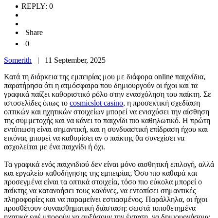
REPLY: 0
Share
0
Somerith
|
11 September, 2025
Κατά τη διάρκεια της εμπειρίας μου με διάφορα online παιχνίδια,
παρατήρησα ότι η ατμόσφαιρα που δημιουργούν οι ήχοι και τα
γραφικά παίζει καθοριστικό ρόλο στην ενασχόληση του παίκτη. Σε
ιστοσελίδες όπως το
cosmicslot casino
, η προσεκτική σχεδίαση
οπτικών και ηχητικών στοιχείων μπορεί να ενισχύσει την αίσθηση
της συμμετοχής και να κάνει το παιχνίδι πιο καθηλωτικό. Η πρώτη
εντύπωση είναι σημαντική, και η συνδυαστική επίδραση ήχου και
εικόνας μπορεί να καθορίσει αν ο παίκτης θα συνεχίσει να
ασχολείται με ένα παιχνίδι ή όχι.
Τα γραφικά ενός παιχνιδιού δεν είναι μόνο αισθητική επιλογή, αλλά
και εργαλείο καθοδήγησης της εμπειρίας. Όσο πιο καθαρά και
προσεγμένα είναι τα οπτικά στοιχεία, τόσο πιο εύκολα μπορεί ο
παίκτης να κατανοήσει τους κανόνες, να εντοπίσει σημαντικές
πληροφορίες και να παραμείνει εστιασμένος. Παράλληλα, οι ήχοι
προσθέτουν συναισθηματική διάσταση: σωστά τοποθετημένα
ηχητικά εφέ μπορούν να αυξήσουν την ένταση, να δημιουργήσουν