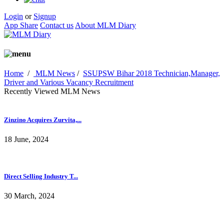
Login
or
Signup
App Share
Contact us
About MLM Diary
Home
/
MLM News
/
SSUPSW Bihar 2018 Technician,Manager,
Driver and Various Vacancy Recruitment
Recently Viewed MLM News
Zinzino Acquires Zurvita,...
18 June, 2024
Direct Selling Industry T...
30 March, 2024