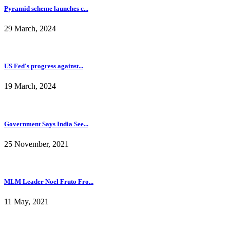
Pyramid scheme launches c...
29 March, 2024
US Fed's progress against...
19 March, 2024
Government Says India See...
25 November, 2021
MLM Leader Noel Fruto Fro...
11 May, 2021