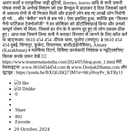
अलग फलों व प्राकृतिक जड़ी बूटियों, Berries, leaves आदि से सभी ज़रूरी
पोषक तत्त्वों के अनोखे मिश्रण को एक कैप्सूल में डालकर दे दिया जिसको खाने
से असाध्य रोगों से भी निजात मिली और हज़ारों लोग बच गए लाखों लोग निरोगी
हो गये… और “बेमौत” मरने से बच गये। ऐसा इसलिए हुआ, क्योंकि इस “सिल्वर
नैनो पार्टिकल टेक्नोलॉजी” ने हर कोशिका को डीटॉक्सिफ़ाई किया और उनको
सम्पूर्ण पोषण भी मिला, जिससे हर रोग के ये कारण दूर हुए तो लोग एकदम ठीक
हुए। आज तक जिसने लिया सभी ने सराहा! विस्तार से जानने के लिए कॉल करें
या व्हाट्सअप: 9610 454 454 -दीपक धामा, फुलेरा (जयपुर) 📱9610 454
454 दुबई, सिंगापुर, फ़ुकेट, वियतनाम, बाली(इंडोनेशिया), Almaty
(Kazakhstan) व मलेशिया रिटर्न, विशिष्ट कार्यकारी निदेशक व न्यूट्रिशनिष्ट
क्लिक करके ज़रूर देखें 👉🏻
https://www.teamrenatusindia.com/2024/05/blog-post_1.html मेरी
वेबसाइट्स: www.9610454454.com & www.DeepakDhama.com और
यूट्यूब : https://youtu.be/BXQGIliQ73M?si=6KyHoyPv_lkTRy1J
0 like
0 Dislike
0
Share
801
Favorite
29 October, 2024