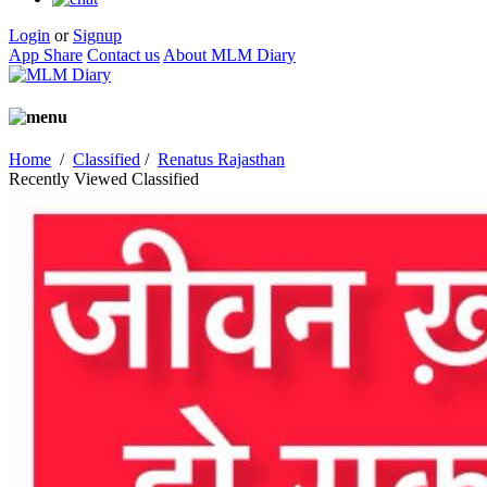
Login
or
Signup
App Share
Contact us
About MLM Diary
Home
/
Classified
/
Renatus Rajasthan
Recently Viewed Classified