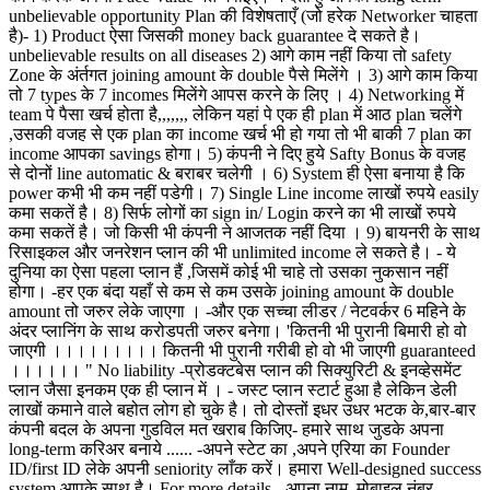
unbelievable opportunity Plan की विशेषताएँ (जो हरेक Networker चाहता
है)- 1) Product ऐसा जिसकी money back guarantee दे सकते है।
unbelievable results on all diseases 2) आगे काम नहीं किया तो safety
Zone के अंर्तगत joining amount के double पैसे मिलेंगे । 3) आगे काम किया
तो 7 types के 7 incomes मिलेंगे आपस करने के लिए । 4) Networking में
team पे पैसा खर्च होता है,,,,,,, लेकिन यहां पे एक ही plan में आठ plan चलेंगे
,उसकी वजह से एक plan का income खर्च भी हो गया तो भी बाकी 7 plan का
income आपका savings होगा। 5) कंपनी ने दिए हुये Safty Bonus के वजह
से दोनों line automatic & बराबर चलेगी । 6) System ही ऐसा बनाया है कि
power कभी भी कम नहीं पडेगी। 7) Single Line income लाखों रुपये easily
कमा सकतें है। 8) सिर्फ लोगों का sign in/ Login करने का भी लाखों रुपये
कमा सकतें है। जो किसी भी कंपनी ने आजतक नहीं दिया । 9) बायनरी के साथ
रिसाइकल और जनरेशन प्लान की भी unlimited income ले सकते है। - ये
दुनिया का ऐसा पहला प्लान हैं ,जिसमें कोई भी चाहे तो उसका नुकसान नहीं
होगा। -हर एक बंदा यहाँ से कम से कम उसके joining amount के double
amount तो जरुर लेके जाएगा । -और एक सच्चा लीडर / नेटवर्कर 6 महिने के
अंदर प्लानिंग के साथ करोडपती जरुर बनेगा। 'कितनी भी पुरानी बिमारी हो वो
जाएगी ।।।।।।।।। कितनी भी पुरानी गरीबी हो वो भी जाएगी guaranteed
।।।।।। " No liability -प्रोडक्टबेस प्लान की सिक्युरिटी & इनव्हेसमेंट
प्लान जैसा इनकम एक ही प्लान में । - जस्ट प्लान स्टार्ट हुआ है लेकिन डेली
लाखों कमाने वाले बहोत लोग हो चुके है। तो दोस्तों इधर उधर भटक के,बार-बार
कंपनी बदल के अपना गुडविल मत खराब किजिए- हमारे साथ जुडके अपना
long-term करिअर बनाये ...... -अपने स्टेट का ,अपने एरिया का Founder
ID/first ID लेके अपनी seniority लाँक करें। हमारा Well-designed success
system आपके साथ है। For more details - अपना नाम ,मोबाइल नंबर