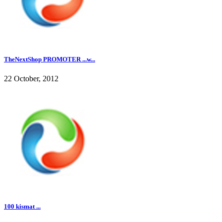
TheNextShop PROMOTER ...w...
22 October, 2012
100 kismat ...