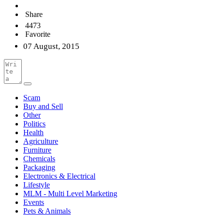
Share
4473
Favorite
07 August, 2015
Scam
Buy and Sell
Other
Politics
Health
Agriculture
Furniture
Chemicals
Packaging
Electronics & Electrical
Lifestyle
MLM - Multi Level Marketing
Events
Pets & Animals