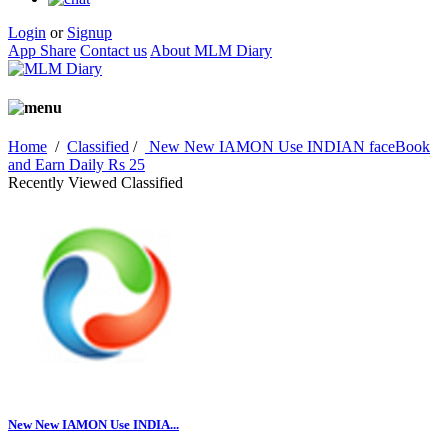
Login
or
Signup
App Share
Contact us
About MLM Diary
Home
/
Classified
/
New New IAMON Use INDIAN faceBook
and Earn Daily Rs 25
Recently Viewed Classified
New New IAMON Use INDIA...