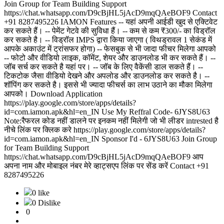
Join Group for Team Building Support
https://chat.whatsapp.com/D9cBjHL5jAcD9mqQAeBOF9 Contact
+91 8287495226 IAMON Features -- यहां अपनी आईडी खुद से एक्टिवेट
कर सकते हैं। -- पेमेंट गेटवे की सुविधा हैं। -- कम से कम ₹300/- का विड्रॉल
कर सकते है। -- विड्रॉल IMPS द्वारा किया जाएगा ( विथड्रावल 1 सेकंड में
आपके अकाउंट में ट्रांसफर होगा) -- फेसबुक से भी जादा फीचर मिलेगा आपको
-- फोटो और वीडियो लाइक, कॉमेंट, शेयर और डाउनलोड भी कर सकते हैं। --
जॉब सर्च कर सकते है यहां पर। -- जॉब के लिए वैकेंसी डाल सकते हैं। --
टिकटोक जैसा वीडियो देखने और अपलोड और डाउनलोड कर सकते है। --
शॉपिंग कर सकते है। इससे भी ज्यादा फीचर्स का लाभ उठाने का मौका मिलेगा
आपको। Download Application
https://play.google.com/store/apps/details?
id=com.iamon.apk&hl=en_IN Use My Reffral Code- 6JYS8U63
Note:रैफरल कोड नहीं डालने पर इनकम नहीं मिलेगी जो भी लीडर intrested है
नीचे लिंक पर क्लिक करे https://play.google.com/store/apps/details?
id=com.iamon.apk&hl=en_IN Sponsor I'd - 6JYS8U63 Join Group
for Team Building Support
https://chat.whatsapp.com/D9cBjHL5jAcD9mqQAeBOF9 आप
अपना नाम और मोबाइल नंबर मेरे व्हाट्सएप लिंक पर सेंड करें Contact +91
8287495226
0 like
0 Dislike
0