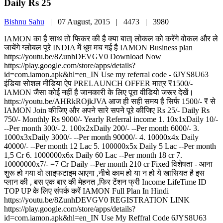
Daily Rs 25
Bishnu Sahu
|
07 August, 2015 |
4473 |
3980
IAMON का है साथ तो फिकर की है क्या बात| लोकल को करेंगे वोकल और ले
जायेंगे ग्लोबल पूरे INDIA में धूम मच गई है IAMON Business plan
https://youtu.be/8ZunhDEVGV0 Download Now
https://play.google.com/store/apps/details?
id=com.iamon.apk&hl=en_IN Use my referral code - 6JYS8U63
इंडिया सोशल मीडिया ऐप PRELAUNCH OFFER मात्र ₹1500/-
IAMON जैसा कोई नहीं है जानकारी के लिए पूरा वीडियो जरूर देखें।
https://youtu.be/AHRkROjkJVA आज ही सही समय है सिर्फ 1500/- ₹ से
IAMON Join कीजिए और अपने सारे सपने पूरे कीजिए Rs 25/- Daily Rs
750/- Monthly Rs 9000/- Yearly Referral income 1. 10x1xDaily 10/-
--Per month 300/- 2. 100x2xDaily 200/- --Per month 6000/- 3.
1000x3xDaily 3000/- --Per month 90000/- 4. 10000x4x Daily
40000/- --Per month 12 Lac 5. 100000x5x Daily 5 Lac --Per month
1,5 Cr 6. 1000000x6x Daily 60 Lac --Per month 18 cr 7.
10000000x7/- =7 Cr Daily --Per month 210 cr Fixed विशेषता - आना
शुरू हो गया वो लाइफटाइम आएगा ,नीचे काम हो या न हो ये खासियत है इस
प्लान की , बस एक बार की मेहनत ,फिर टेंशन फ्री Income LifeTime ID
TOP UP के लिए संपर्क करें IAMON Full Plan In Hindi
https://youtu.be/8ZunhDEVGV0 REGISTRATION LINK
https://play.google.com/store/apps/details?
id=com.iamon.apk&hl=en_IN Use My Reffral Code 6JYS8U63