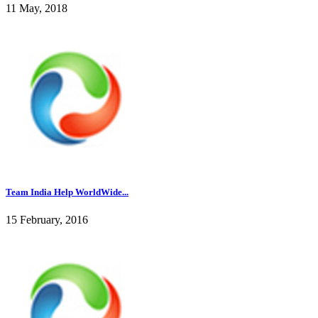
11 May, 2018
Team India Help WorldWide...
15 February, 2016